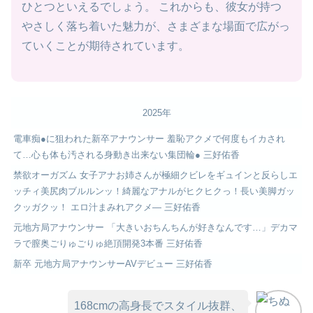
ひとつといえるでしょう。 これからも、彼女が持つ
やさしく落ち着いた魅力が、さまざまな場面で広がっ
ていくことが期待されています。
2025年
電車痴●に狙われた新卒アナウンサー 羞恥アクメで何度もイカされ
て…心も体も汚される身動き出来ない集団輪● 三好佑香
禁欲オーガズム 女子アナお姉さんが極細クビレをギュインと反らしエ
ッチィ美尻肉ブルルンッ！綺麗なアナルがヒクヒクっ！長い美脚ガッ
クッガクッ！ エロ汁まみれアクメ― 三好佑香
元地方局アナウンサー 「大きいおちんちんが好きなんです…」デカマ
ラで膣奥ごりゅごりゅ絶頂開発3本番 三好佑香
新卒 元地方局アナウンサーAVデビュー 三好佑香
168cmの高身長でスタイル抜群、