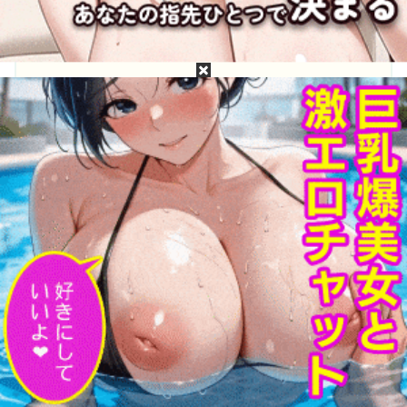
目次
三好佑香って誰？三好佑香のプロフィール
三好佑香の無修正動画・モザイク破壊は無料で流
出してるか？
三好佑香の［広告なし・高画質・高精細］無修
正・モザイク破壊流出動画が見たい！
三好佑香って誰？三好佑香のプロフィー
ル