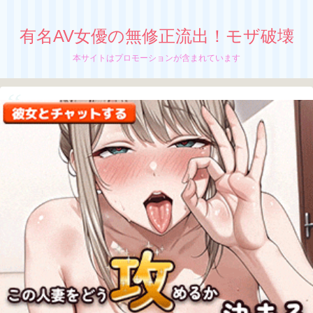
有名AV女優の無修正流出！モザ破壊
本サイトはプロモーションが含まれています
【三好佑香】無修正流出！モザイク破壊！
快感に溺れる元地方局アナウンサー
綺麗な女子アナお姉さん、
三好佑香の無修正動画が流出中か！？
ちぬう
「三好佑香」の無修正動画の流出が止まんね
ーぜ！
さっちん