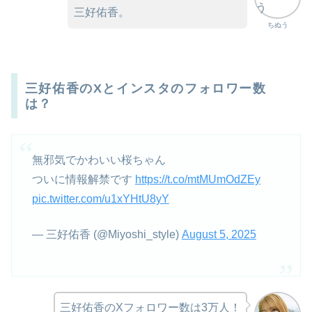
三好佑香。
ちぬう
三好佑香のXとインスタのフォロワー数
は？
無邪気でかわいい桜ちゃん
ついに情報解禁です
https://t.co/mtMUmOdZEy
pic.twitter.com/u1xYHtU8yY
— 三好佑香 (@Miyoshi_style)
August 5, 2025
三好佑香のXフォロワー数は3万人！