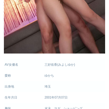
AV女優名
三好佑香(みよしゆか)
愛称
ゆかち
出身地
埼玉
生年月日
2001年07月07日
趣味
水泳、ヨガ、ショッピング