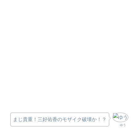
まじ貴重！三好佑香のモザイク破壊か！？
ゆう