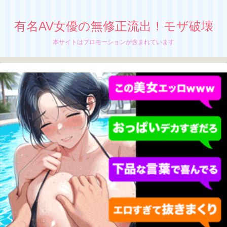
有名AV女優の無修正流出！モザ破壊
本サイトはプロモーションが含まれています
【 新木希空】無修正流出！モザイク破
壊！カラッポになるまで射精し続ける美少
女グラド
超絶カワイイ少女グラドル、
新木希空の無修正動画が流出中か！？
ちぬう
「新木希空」の無修正動画の流出が止まんね
ーぜ！
さっちん