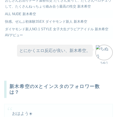
おじさんお泊りデート濃密性交 たくさん笑って、たくさんベロチュウ
して、たくさんねっちょり絡み合う最高の性交 新木希空
ALL NUDE 新木希空
快感。ぜんぶ初体験3SEX ダイヤモンド新人 新木希空
ダイヤモンド新人NO.1 STYLE 女子大生グラビアアイドル 新木希空
AVデビュー
とにかくエロ反応が良い、新木希空。
ちぬう
新木希空のXとインスタのフォロワー数
は？
おはよう☀️