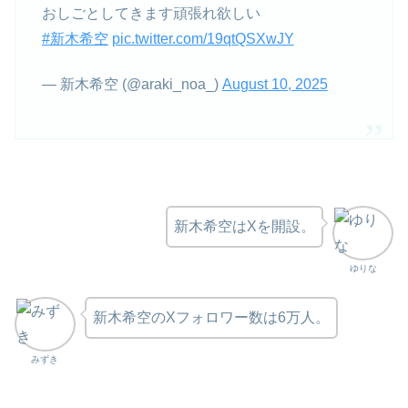
おしごとしてきます頑張れ欲しい
#新木希空
pic.twitter.com/19qtQSXwJY
— 新木希空 (@araki_noa_)
August 10, 2025
新木希空はXを開設。
ゆりな
新木希空のXフォロワー数は6万人。
みずき