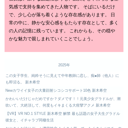
気感で支持を集めてきた人物です。 そばにいるだけ
で、少し心が落ち着くような存在感があります。 日
常の中に、静かな安心感をもたらす存在として、多く
の人の記憶に残っています。 これからも、その穏や
かな魅力で親しまれていくことでしょう。
2025年
この女子学生、純粋そうに見えて中年教師に恋し、痴●師（他人）に
も即沼る。 新木希空
Newカワイイ女子の大量顔射シコシコサポート10色 新木希空
かわいいだけじゃだめですか？ダメです！！元美少女グラドルが、潮
吹いて、大絶頂して、何度もイキまくる大痙攣アクメ 新木希空
【VR】VR NO.1 STYLE 新木希空 解禁 最も話題の女子大生グラドル
彼女と、イチャラブ同棲生活